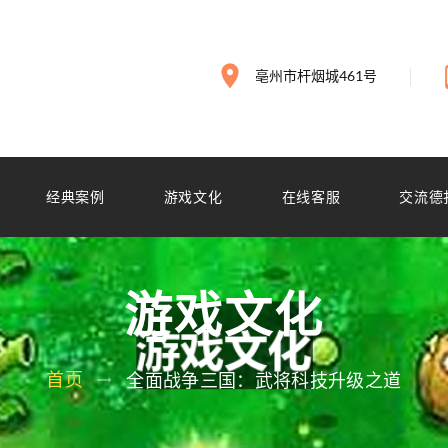
亳州市杆烟城461号
经典案例
游戏文化
在线客服
交流德
游戏文化
首页
全面战争三国：武将科技升级之道