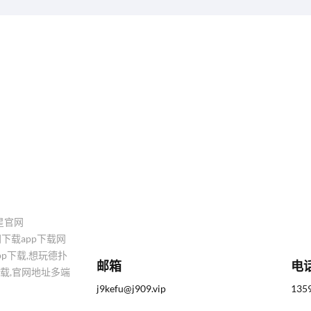
星官网
官网下载app下载网
pp下载,想玩德扑
邮箱
电
d版下载,官网地址多端
j9kefu@j909.vip
135