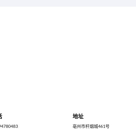
话
地址
94780483
亳州市杆烟城461号